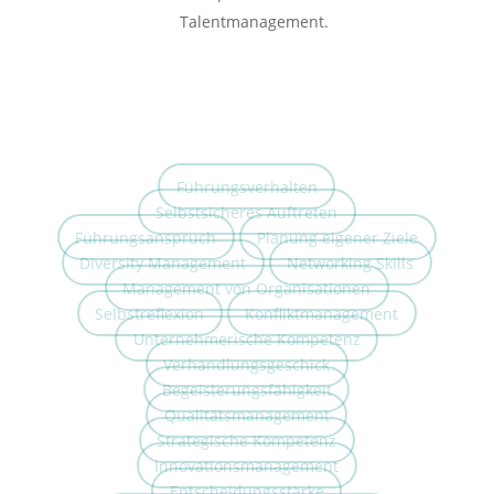
Talentmanagement.
Führungsverhalten
Selbstsicheres Auftreten
Führungsanspruch
Planung eigener Ziele
Diversity Management
Networking Skills
Management von Organisationen
Selbstreflexion
Konfliktmanagement
Unternehmerische Kompetenz
Verhandlungsgeschick
Begeisterungsfähigkeit
Qualitätsmanagement
Strategische Kompetenz
Innovationsmanagement
Entscheidungsstärke