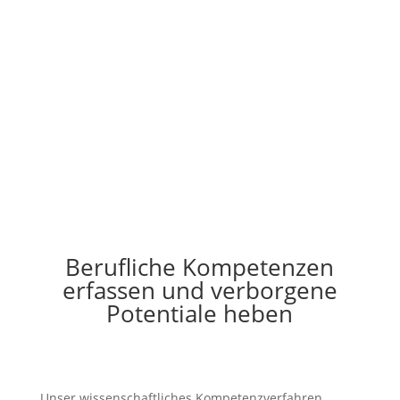
Durch die effiziente Verwaltung von Kompetenzen
und Talenten im Unternehmen werden
Mitarbeiter:innen besser eingesetzt und gezielter
weiterentwickelt. Unternehmen setzen so das volle,
verborgene Potential frei.
Berufliche Kompetenzen
erfassen und verborgene
Potentiale heben
Unser wissenschaftliches Kompetenzverfahren