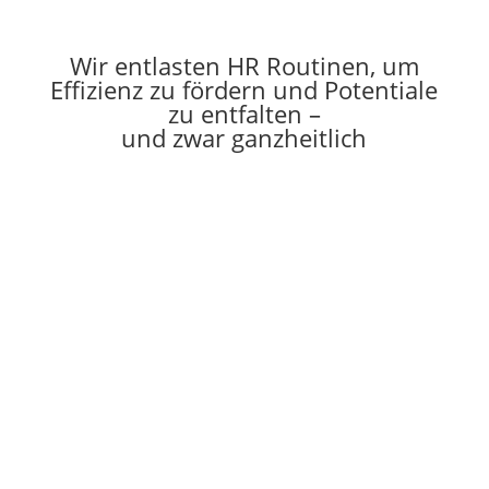
Wir entlasten HR Routinen, um
Effizienz zu fördern und Potentiale
zu entfalten –
und zwar ganzheitlich
💶
Zeit- und
Kostenersparnis
Die digitale Erfassung von Kompetenzen
und automatische Zuordnung von
Stellenanforderungen spart Zeit und Ressourcen bei
der Suche nach geeigneten Bewerber:innen oder
Mitarbeiter:innen.