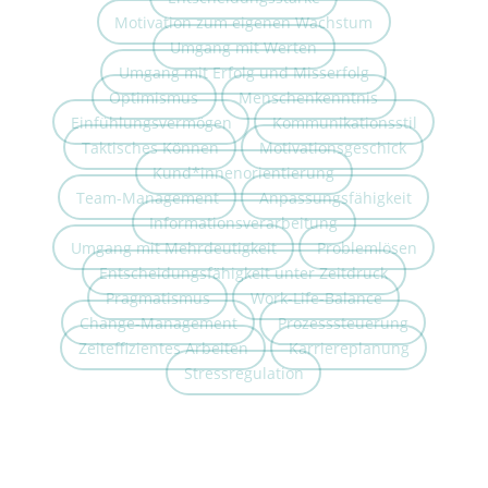
Motivation zum eigenen Wachstum
Umgang mit Werten
Umgang mit Erfolg und Misserfolg
Optimismus
Menschenkenntnis
Einfühlungsvermögen
Kommunikationsstil
Taktisches Können
Motivationsgeschick
Kund*innenorientierung
Team-Management
Anpassungsfähigkeit
Informationsverarbeitung
Umgang mit Mehrdeutigkeit
Problemlösen
Entscheidungsfähigkeit unter Zeitdruck
Pragmatismus
Work-Life-Balance
Change-Management
Prozesssteuerung
Zeiteffizientes Arbeiten
Karriereplanung
Stressregulation